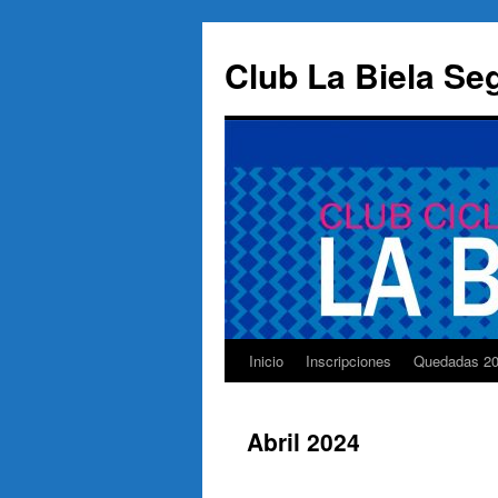
Saltar
al
Club La Biela Se
contenido
Inicio
Inscripciones
Quedadas 2
Abril 2024