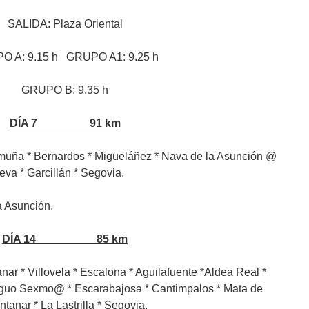
SALIDA: Plaza Oriental
O A: 9.15 h GRUPO A1: 9.25 h
GRUPO B: 9.35 h
DÍA 7 91 km
Armuña * Bernardos * Migueláñez * Nava de la Asunción @
eva * Garcillán * Segovia.
Asunción.
DÍA 14 85 km
anar * Villovela * Escalona * Aguilafuente *Aldea Real *
tiguo Sexmo
@
* Escarabajosa * Cantimpalos * Mata de
ntanar * La Lastrilla * Segovia.