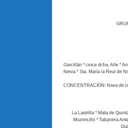
GRUP
Garcillán * cruce dcha. Añe * 
Nieva * Sta. María la Real de Ni
CONCENTRACIÓN: Nava de la 
La Lastrilla * Mata de Quint
Mozoncillo * Tabanera An
Qui