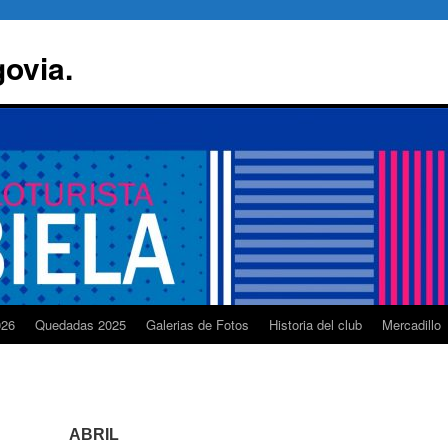
govia.
026
Quedadas 2025
Galerias de Fotos
Historia del club
Mercadillo
ABRIL