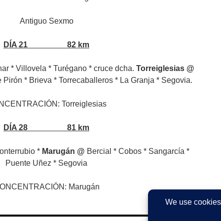
Antiguo Sexmo
DÍA 21 82 km
nar * Villovela * Turégano * cruce dcha.
Torreiglesias @
Pirón * Brieva * Torrecaballeros * La Granja * Segovia.
CENTRACIÓN: Torreiglesias
DÍA 28 81 km
onterrubio *
Marugán @
Bercial * Cobos * Sangarcía *
Puente Uñez * Segovia
ONCENTRACIÓN: Marugán