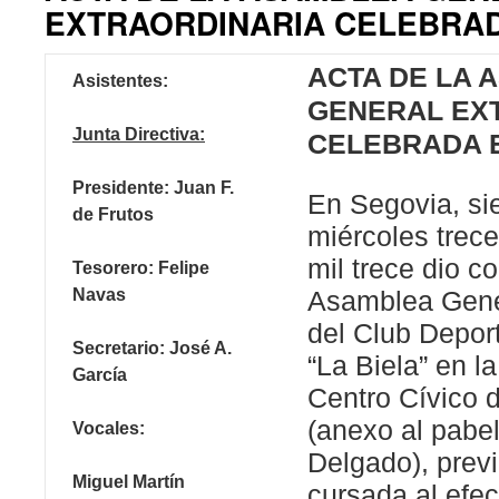
EXTRAORDINARIA CELEBRADA
ACTA DE LA 
Asistentes:
GENERAL EX
Junta Directiva:
CELEBRADA EL
Presidente: Juan F.
En Segovia, sie
de Frutos
miércoles trec
mil trece dio c
Tesorero: Felipe
Navas
Asamblea Gener
del Club Deport
Secretario: José A.
“La Biela” en la
García
Centro Cívico 
(anexo al pabe
Vocales:
Delgado), prev
Miguel Martín
cursada al efec