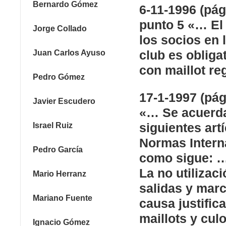
Bernardo Gómez
6-11-1996 (pági
punto 5 «… El
Jorge Collado
los socios en 
club es obliga
Juan Carlos Ayuso
con maillot r
Pedro Gómez
17-1-1997 (pág
Javier Escudero
«… Se acuerda
siguientes art
Israel Ruiz
Normas Inter
Pedro García
como sigue: ….
La no utilizac
Mario Herranz
salidas y marc
Mariano Fuente
causa justific
maillots y cul
Ignacio Gómez