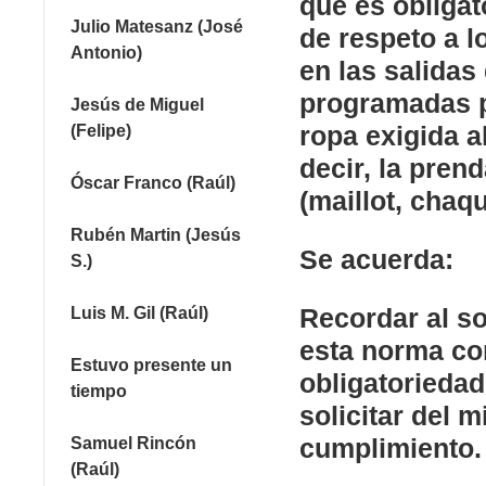
que es obligat
Julio Matesanz (José
de respeto a l
Antonio)
en las salidas
programadas po
Jesús de Miguel
ropa exigida a
(Felipe)
decir, la pren
Óscar Franco (Raúl)
(maillot, chaqu
Rubén Martin (Jesús
Se acuerda:
S.)
Recordar al s
Luis M. Gil (Raúl)
esta norma co
Estuvo presente un
obligatoriedad
tiempo
solicitar del 
cumplimiento.
Samuel Rincón
(Raúl)