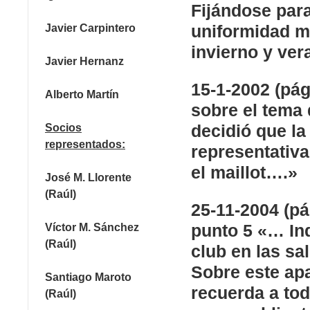
Fijándose par
uniformidad ma
Javier Carpintero
invierno y ver
Javier Hernanz
15-1-2002 (pág
Alberto Martín
sobre el tema 
decidió que la
Socios
representados:
representativa
el maillot….»
José M. Llorente
(Raúl)
25-11-2004 (pá
punto 5 «… In
Víctor M. Sánchez
(Raúl)
club en las sa
Sobre este ap
Santiago Maroto
recuerda a tod
(Raúl)