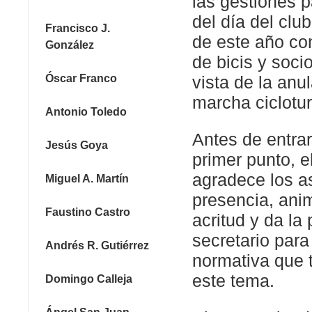
las gestiones p
del día del club
Francisco J.
de este año co
González
de bicis y soci
Óscar Franco
vista de la anu
marcha ciclotur
Antonio Toledo
Antes de entrar
Jesús Goya
primer punto, e
agradece los a
Miguel A. Martín
presencia, anim
Faustino Castro
acritud y da la 
secretario par
Andrés R. Gutiérrez
normativa que t
este tema.
Domingo Calleja