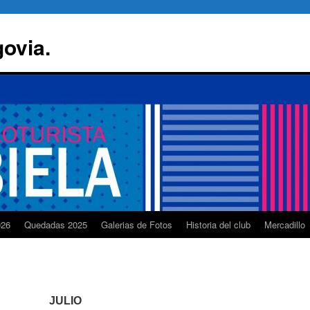
govia.
026
Quedadas 2025
Galerias de Fotos
Historia del club
Mercadillo
JULIO