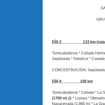
SA
GRUP
DÍA 2 133 km (ruta má
Torrecaballeros * Collado Hermos
Sepúlveda * Sebúlcor * Cantalej
CONCENTRACIÓN: Sepúlved
DÍA 9 108 km
Torrecaballeros * Collado * La 
(1760 m) @
* Lozoya * Oteruelo
Navacerrada (1.860 m) * La Gra