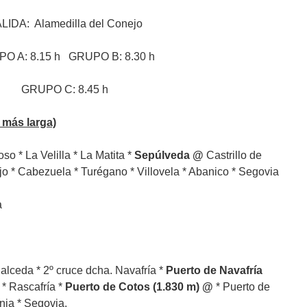
LIDA: Alamedilla del Conejo
O A: 8.15 h GRUPO B: 8.30 h
GRUPO C: 8.45 h
s larga)
o * La Velilla * La Matita *
Sepúlveda @
Castrillo de
o * Cabezuela * Turégano * Villovela * Abanico * Segovia
a
Salceda * 2º cruce dcha. Navafría *
Puerto de Navafría
 * Rascafría *
Puerto de Cotos (1.830 m) @
* Puerto de
nja * Segovia.