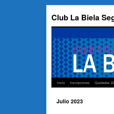
Saltar
al
Club La Biela Se
contenido
Inicio
Inscripciones
Quedadas 2
Julio 2023