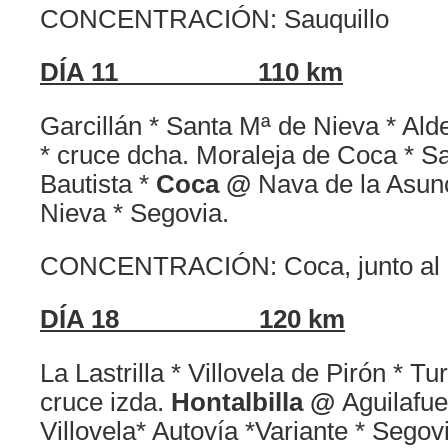
CONCENTRACIÓN: Sauquillo
DÍA 11 110 km
Garcillán * Santa Mª de Nieva * Al
* cruce dcha. Moraleja de Coca * Sa
Bautista *
Coca @
Nava de la Asunc
Nieva * Segovia.
CONCENTRACIÓN: Coca, junto al ca
DÍA 18 120 km
La Lastrilla * Villovela de Pirón * T
cruce izda.
Hontalbilla @
Aguilafue
Villovela* Autovía *Variante * Segov