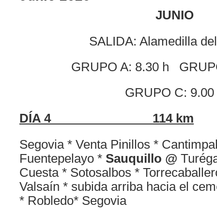
JUNIO
SALIDA: Alamedilla de
GRUPO A: 8.30 h GRUPO
GRUPO C: 9.00
DÍA 4 114 km
Segovia * Venta Pinillos * Cantimpal
Fuentepelayo *
Sauquillo @
Turéga
Cuesta * Sotosalbos * Torrecaballer
Valsaín * subida arriba hacia el cem
* Robledo* Segovia