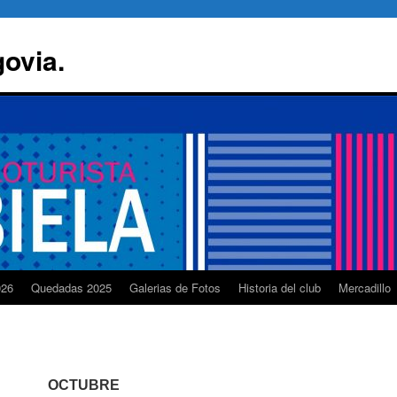
govia.
026
Quedadas 2025
Galerias de Fotos
Historia del club
Mercadillo
OCTUBRE