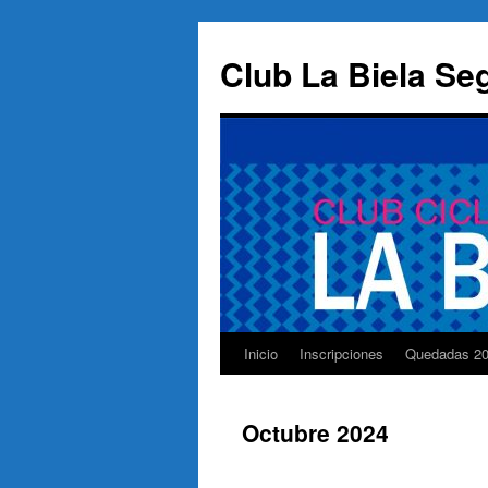
Saltar
al
Club La Biela Se
contenido
Inicio
Inscripciones
Quedadas 2
Octubre 2024