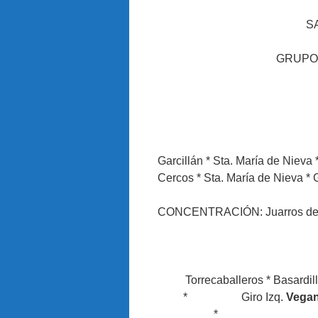
SA
GRUPO 
Garcillán * Sta. María de Nieva
Cercos * Sta. María de Nieva * G
CONCENTRACIÓN: Juarros de 
Torrecaballeros * Basardi
* Giro Izq.
Vega
* Brieva * L