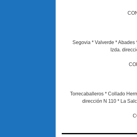
CON
Segovia * Valverde * Abades 
Izda. dirección A
CO
Torrecaballeros * Collado Herm
dirección N 110 * La Sal
C