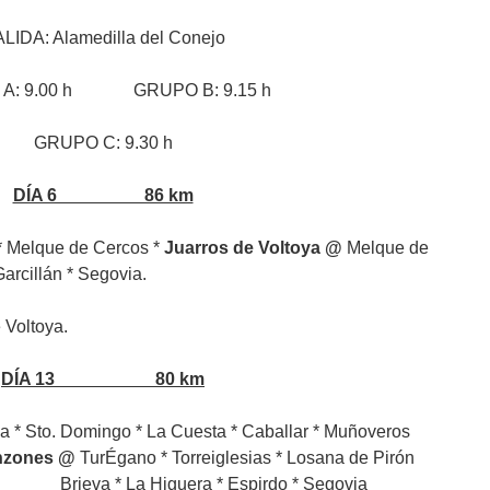
LIDA: Alamedilla del Conejo
A: 9.00 h GRUPO B: 9.15 h
GRUPO C: 9.30 h
DÍA 6 86 km
 * Melque de Cercos *
Juarros de Voltoya @
Melque de
arcillán * Segovia.
Voltoya.
DÍA 13 80 km
lla * Sto. Domingo * La Cuesta * Caballar * Muñoveros
nzones @
TurÉgano * Torreiglesias * Losana de Pirón
a Higuera * Espirdo * Segovia