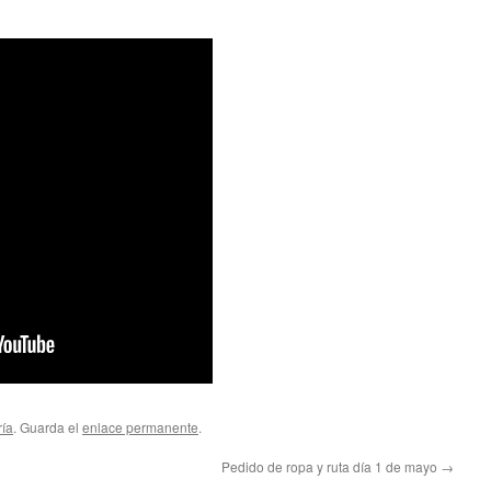
ría
. Guarda el
enlace permanente
.
Pedido de ropa y ruta día 1 de mayo
→