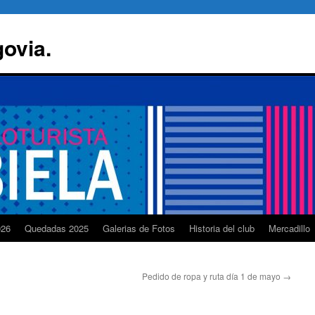
govia.
026
Quedadas 2025
Galerias de Fotos
Historia del club
Mercadillo
Pedido de ropa y ruta día 1 de mayo
→