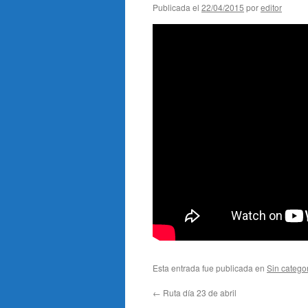
Publicada el
22/04/2015
por
editor
Esta entrada fue publicada en
Sin catego
←
Ruta día 23 de abril