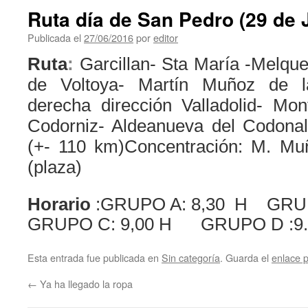
Ruta día de San Pedro (29 de 
Publicada el
27/06/2016
por
editor
Ruta
:
Garcillan- Sta María -Melqu
de Voltoya- Martín Muñoz de 
derecha dirección Valladolid- Mo
Codorniz- Aldeanueva del Codona
(+- 110 km)Concentración: M. Mu
(plaza)
Horario
:GRUPO A: 8,30 H GRU
GRUPO C: 9,00 H GRUPO D :9.
Esta entrada fue publicada en
Sin categoría
. Guarda el
enlace 
←
Ya ha llegado la ropa